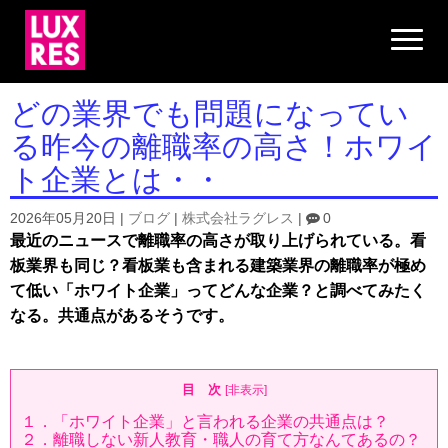
N
a
v
i
g
どの業界でも問題になってい
a
t
る昨今の離職率の高さ！ホワイ
i
o
ト企業とは・・
n
2026年05月20日
|
ブログ
|
株式会社ラグレス
|
0
最近のニュースで離職率の高さが取り上げられている。看
板業界も同じ？看板業も含まれる建築業界の離職率が極め
て低い「ホワイト企業」ってどんな企業？と調べてみたく
なる。共通点があるそうです。
目 次
[
非表示
]
１．「ホワイト企業」と言われる企業の共通点は？
２．離職しない新人教育・職人の育て方なんてあるの？