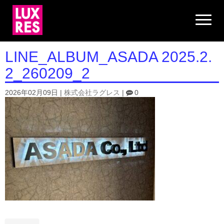
N
a
v
i
g
LINE_ALBUM_ASADA 2025.2.
a
t
2_260209_2
i
o
n
2026年02月09日
|
株式会社ラグレス
|
0