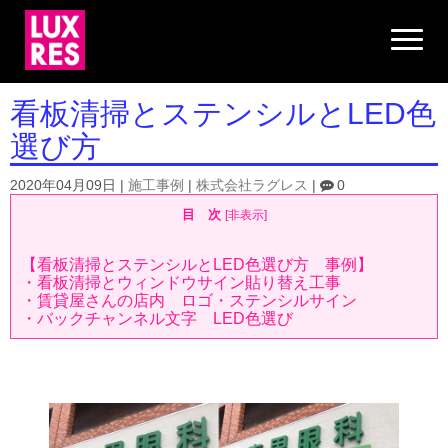
N
a
v
i
g
看板清掃とステンシルとLED色
a
t
選び方
i
o
n
2020年04月09日
|
施工事例
|
株式会社ラグレス
|
0
目 次
[
非表示
]
【看板清掃とステンシルとLED色選び方 事例】
・看板清掃とウィンドウサイン貼り替え工事
・賃貸屋さんの店内 ロゴ・ステンシルサイン
・バックチャンネル文字 LED色選び