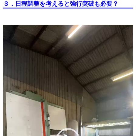
３．日程調整を考えると強行突破も必要？
動
画
プ
レ
ー
ヤ
ー