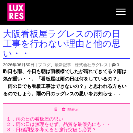
N
a
v
i
g
大阪看板屋ラグレスの雨の日
a
t
工事を行わない理由と他の思
i
o
い・・
n
2026年06月30日
|
ブログ
、
最新記事
|
株式会社ラグレス
|
0
昨日も雨、今日も朝は雨模様でしたが晴れてきてる？雨は
気が重い・・。「看板屋は雨の日は何をしているの？」
「雨の日でも看板工事はできないの？」と思われる方もい
るのでしょう。雨の日のラグレスの思いをお知らせ．．
目 次
[
非表示
]
１．雨の日の看板屋の思い
２．雨の日は無理をせず、品質を最優先にも・・
３．日程調整を考えると強行突破も必要？