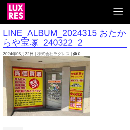
N
a
v
i
g
LINE_ALBUM_2024315 おたか
a
t
らや宝塚_240322_2
i
o
n
2024年03月22日
|
株式会社ラグレス
|
0