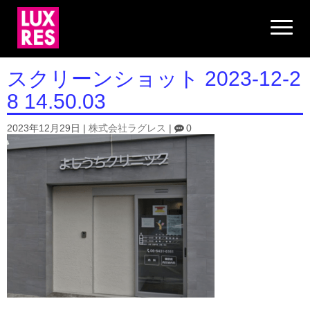
N
a
v
i
g
スクリーンショット 2023-12-2
a
t
8 14.50.03
i
o
n
2023年12月29日
|
株式会社ラグレス
|
0