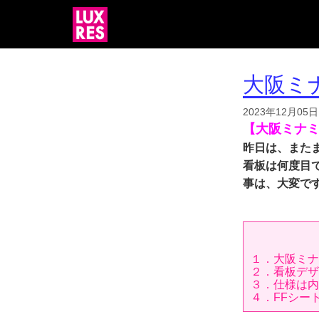
大阪ミ
2023年12月05日
【大阪ミナ
昨日は、また
看板は何度目
事は、大変で
１．大阪ミナ
２．看板デザ
３．仕様は内
４．FFシー