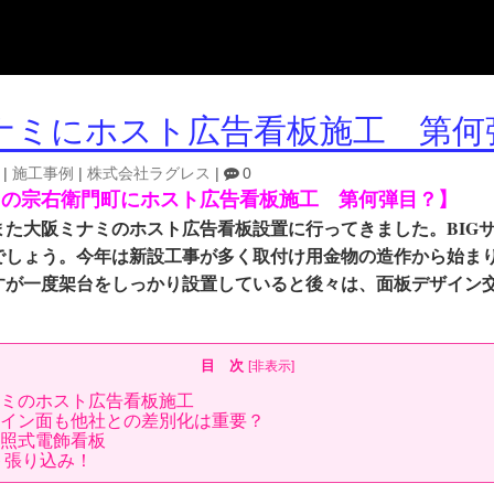
ナミにホスト広告看板施工 第何
|
施工事例
|
株式会社ラグレス
|
0
ミの宗右衛門町にホスト広告看板施工 第何弾目？】
また大阪ミナミのホスト広告看板設置に行ってきました。BIG
でしょう。今年は新設工事が多く取付け用金物の造作から始ま
すが一度架台をしっかり設置していると後々は、面板デザイン
目 次
[
非表示
]
ミのホスト広告看板施工
イン面も他社との差別化は重要？
照式電飾看板
ト張り込み！