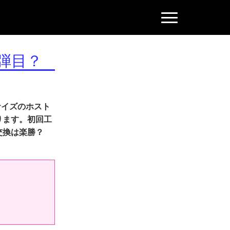
N
a
v
i
g
弾目？
a
t
i
o
n
サイズのホスト
ります。初回工
交換は楽勝？