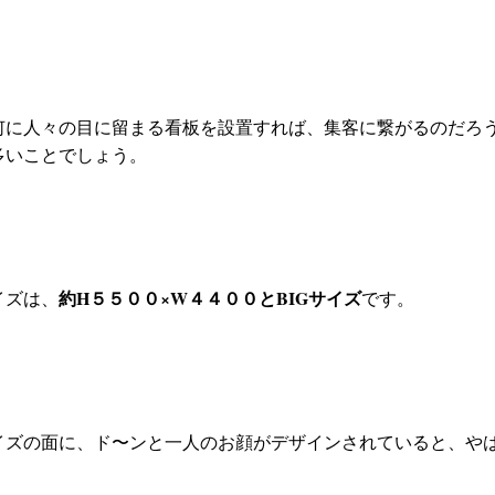
何に人々の目に留まる看板を設置すれば、集客に繋がるのだろ
多いことでしょう。
約H５５００×W４４００とBIGサイズ
イズは、
です。
イズの面に、ド〜ンと一人のお顔がデザインされていると、や