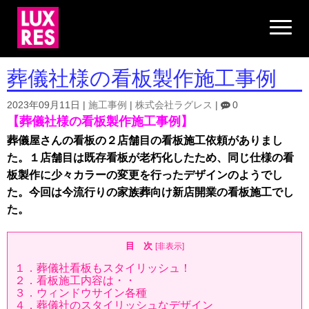
N
a
v
i
g
葬儀社様の看板製作施工事例
a
t
i
2023年09月11日
|
施工事例
|
株式会社ラグレス
|
0
o
【葬儀社様の看板製作施工事例】
n
葬儀屋さんの看板の２店舗目の看板施工依頼がありまし
た。１店舗目は既存看板が老朽化したため、同じ仕様の看
板製作に少々カラーの変更を行ったデザインのようでし
た。今回は今流行りの家族葬向け新店開業の看板施工でし
た。
目 次
[
非表示
]
１．葬儀社看板もスタイリッシュ！
２．看板施工内容は・・
３．ウィンドウサイン各種
４．葬儀社のスタイリッシュなデザイン