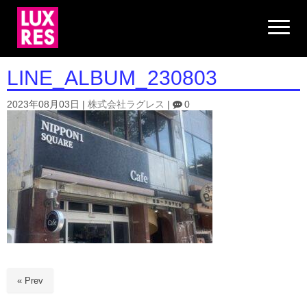
N
a
v
i
g
LINE_ALBUM_230803
a
t
i
2023年08月03日
|
株式会社ラグレス
|
0
o
n
« Prev