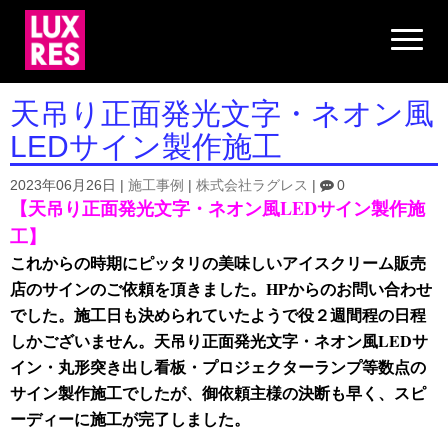
N
a
v
i
g
天吊り正面発光文字・ネオン風
a
t
LEDサイン製作施工
i
o
n
2023年06月26日
|
施工事例
|
株式会社ラグレス
|
0
【天吊り正面発光文字・ネオン風LEDサイン製作施
工】
これからの時期にピッタリの美味しいアイスクリーム販売
店のサインのご依頼を頂きました。HPからのお問い合わせ
でした。施工日も決められていたようで役２週間程の日程
しかございません。
天吊り正面発光文字・ネオン風LEDサ
イン・丸形突き出し看板・プロジェクターランプ等数点の
サイン製作施工でしたが、
御依頼主様の決断も早く、スピ
ーディーに施工が完了しました。