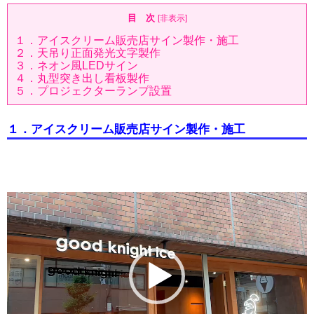
目 次
[
非表示
]
１．アイスクリーム販売店サイン製作・施工
２．天吊り正面発光文字製作
３．ネオン風LEDサイン
４．丸型突き出し看板製作
５．プロジェクターランプ設置
１．アイスクリーム販売店サイン製作・施工
動
画
プ
レ
ー
ヤ
ー