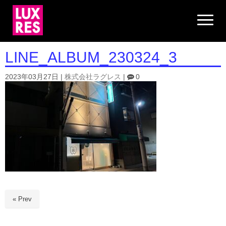
N
a
v
i
g
LINE_ALBUM_230324_3
a
t
i
2023年03月27日
|
株式会社ラグレス
|
0
o
n
« Prev