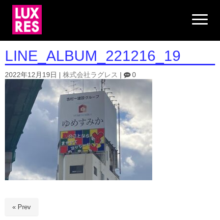
N
a
v
i
g
LINE_ALBUM_221216_19
a
t
i
2022年12月19日
|
株式会社ラグレス
|
0
o
n
« Prev