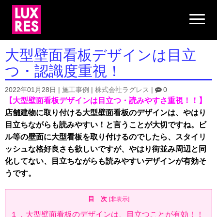
N
a
v
i
g
大型壁面看板デザインは目立
a
t
つ・認識度重視！
i
o
n
2022年01月28日
|
施工事例
|
株式会社ラグレス
|
0
【大型壁面看板デザインは目立つ・読みやすさ重視！！】
店舗建物に取り付ける大型壁面看板のデザインは、やはり
目立ちながらも読みやすい！と言うことが大切ですね。ビ
ル等の壁面に大型看板を取り付けるのでしたら、スタイリ
ッシュな格好良さも欲しいですが、やはり街並み周辺と同
化してない、目立ちながらも読みやすいデザインが有効そ
うです。
目 次
[
非表示
]
１．大型壁面看板のデザインは、目立つことが有効！！