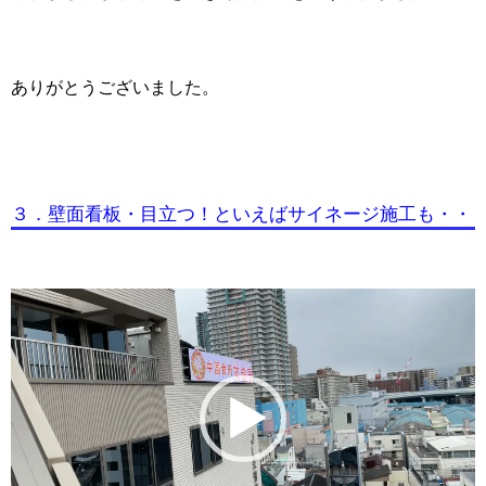
ありがとうございました。
３．壁面看板・目立つ！といえばサイネージ施工も・・
動
画
プ
レ
ー
ヤ
ー