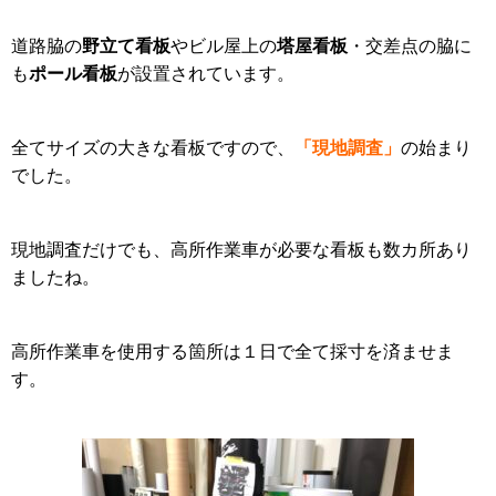
野立て看板
塔屋看板
道路脇の
やビル屋上の
・交差点の脇に
ポール看板
も
が設置されています。
「現地調査」
全てサイズの大きな看板ですので、
の始まり
でした。
現地調査だけでも、高所作業車が必要な看板も数カ所あり
ましたね。
高所作業車を使用する箇所は１日で全て採寸を済ませま
す。