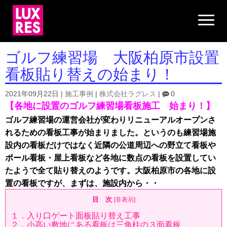
N
a
v
i
g
ゴルフ練習場 大阪柏原市設置
a
t
看板貼り替えの始まり！
i
o
n
2021年09月22日
|
施工事例
|
株式会社ラグレス
|
0
【各地に設置のゴルフ練習場看板施工 始まり！】
ゴルフ練習場の運営会社が変わりリニューアルオープンさ
れるための看板工事が始まりました。というのも練習場施
設内の看板だけではなく近隣の公道周辺への野立て看板や
ポール看板・屋上看板など各地に数点の看板を設置してい
たようで全て貼り替えのようです。大阪柏原市の各地に設
置の看板ですが、まずは、施設内から・・
目 次
[
非表示
]
１．入り口ゲート面板貼り替え工事
２．小高い敷地にある看板は三角柱の３面看板