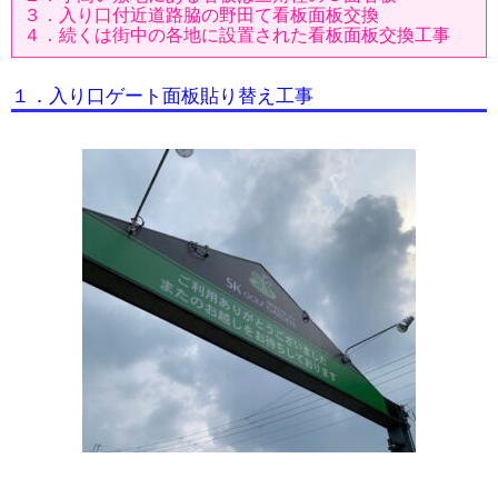
３．入り口付近道路脇の野田て看板面板交換
４．続くは街中の各地に設置された看板面板交換工事
１．入り口ゲート面板貼り替え工事