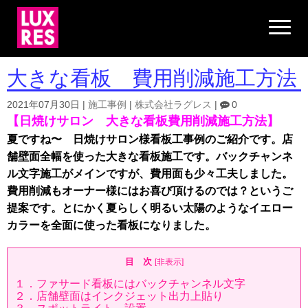
N
a
v
i
g
大きな看板 費用削減施工方法
a
t
i
2021年07月30日
|
施工事例
|
株式会社ラグレス
|
0
o
【日焼けサロン 大きな看板費用削減施工方法】
n
夏ですね〜 日焼けサロン様看板工事例のご紹介です。店
舗壁面全幅を使った大きな看板施工です。バックチャンネ
ル文字施工がメインですが、費用面も少々工夫しました。
費用削減もオーナー様にはお喜び頂けるのでは？というご
提案です。とにかく夏らしく明るい太陽のようなイエロー
カラーを全面に使った看板になりました。
目 次
[
非表示
]
１．ファサード看板にはバックチャンネル文字
２．店舗壁面はインクジェット出力上貼り