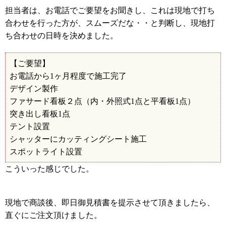
担当者は、お電話でご要望をお聞きし、これは現地で打ち
合わせを行った方が、スムーズだな・・と判断し、現地打
ち合わせの日時を決めました。
【ご要望】
お電話から
ヶ月程度で施工完了
1
デザイン製作
ファサード看板２点（内・外照式
点と平看板
点）
1
1
突き出し看板
点
1
テント設置
シャッターにカッティングシート施工
スポットライト設置
こういった感じでした。
現地で商談後、即日御見積書を提示させて頂きましたら、
直ぐにご注文頂けました。