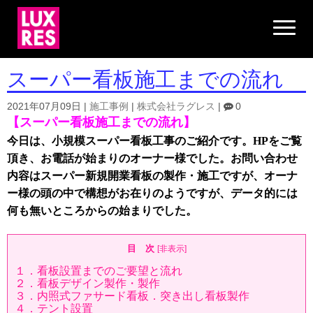
N
a
v
i
g
スーパー看板施工までの流れ
a
t
i
2021年07月09日
|
施工事例
|
株式会社ラグレス
|
0
o
【スーパー看板施工までの流れ】
n
今日は、小規模スーパー看板工事のご紹介です。
をご覧
HP
頂き、お電話が始まりのオーナー様でした。お問い合わせ
内容はスーパー新規開業看板の製作・施工ですが、オーナ
ー様の頭の中で構想がお在りのようですが、データ的には
何も無いところからの始まりでした。
目 次
[
非表示
]
１．看板設置までのご要望と流れ
２．看板デザイン製作・製作
３．内照式ファサード看板．突き出し看板製作
４．テント設置