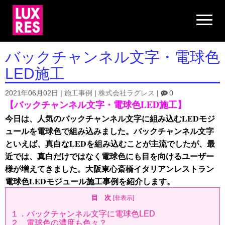
N
a
v
i
g
バックチャンネル文字・電球色
a
t
LED施工
i
o
n
2021年06月02日
|
施工事例
|
株式会社ラグレス
|
0
【バックチャンネル文字・電球色LED施工】
今日は、人気のバックチャンネル文字に組み込むLEDモジ
ュールを電球色で組み込みました。バックチャンネル文字
といえば、真白なLEDを組み込むことが主流でしたが、最
近では、真白だけではなく電球色にも目を向けるユーザー
様が増えてきました。大阪東心斎橋イタリアンレストラン
電球色LEDモジュール施工事例を紹介します。
目 次
[
非表示
]
１．バックチャンネル文字に電球色LED
２、電球色の濃度も色々？