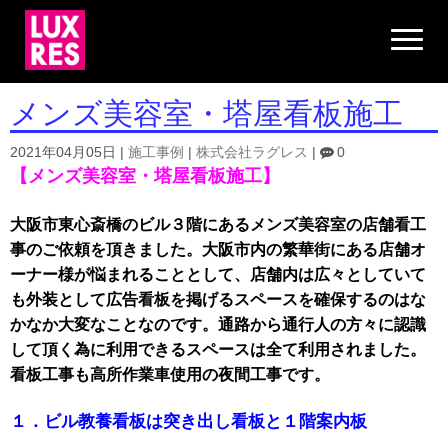
N
a
v
i
g
メンズ美容室・塔屋看板施工
a
t
i
2021年04月05日
|
施工事例
|
株式会社ラグレス
|
0
o
【メンズ美容室・塔屋看板施工】
n
大阪市東心斎橋のビル３階にあるメンズ美容室の店舗看工
事のご依頼を頂きました。大阪市内の繁華街にある店舗オ
ーナー様が悩まれることとして、店舗内は広々としていて
も外装として広告看板を掲げるスペースを確保するのはな
かなか大変なことなのです。通路から通行人の方々に認識
して頂く為に利用できるスペースは全て利用されました。
看板工事も高所作業車使用の夜間工事です。
１．ビル教養看板は突き出し看板と１階案内板