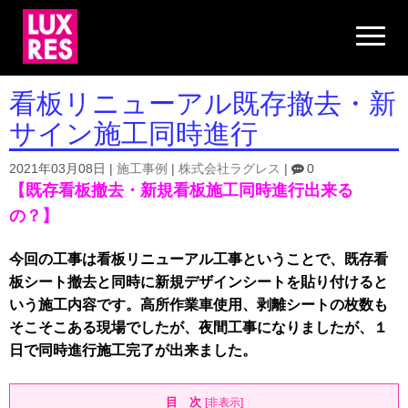
N
a
v
i
g
看板リニューアル既存撤去・新
a
t
サイン施工同時進行
i
o
n
2021年03月08日
|
施工事例
|
株式会社ラグレス
|
0
【既存看板撤去・新規看板施工同時進行出来る
の？】
今回の工事は看板リニューアル工事ということで、既存看
板シート撤去と同時に新規デザインシートを貼り付けると
いう施工内容です。高所作業車使用、剥離シートの枚数も
そこそこある現場でしたが、夜間工事になりましたが、１
日で同時進行施工完了が出来ました。
目 次
[
非表示
]