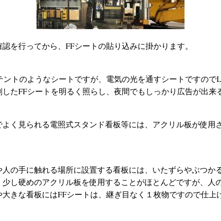
確認を行ってから、FFシートの貼り込みに掛かります。
、テントのようなシートですが、電気の光を通すシートですのでL
刷したFFシートを明るく照らし、夜間でもしっかり広告が出来
でよく見られる電照式スタンド看板等には、アクリル板が使用
や人の手に触れる場所に設置する看板には、いたずらやぶつか
、少し硬めのアクリル板を使用することがほとんどですが、人
や大きな看板にはFFシートは、継ぎ目なく１枚物ですので仕上