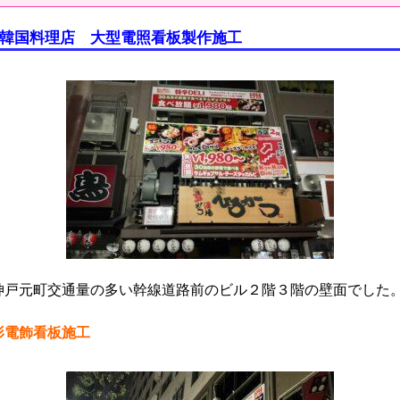
韓国料理店 大型電照看板製作施工
神戸元町交通量の多い幹線道路前のビル２階３階の壁面でした
形電飾看板施工