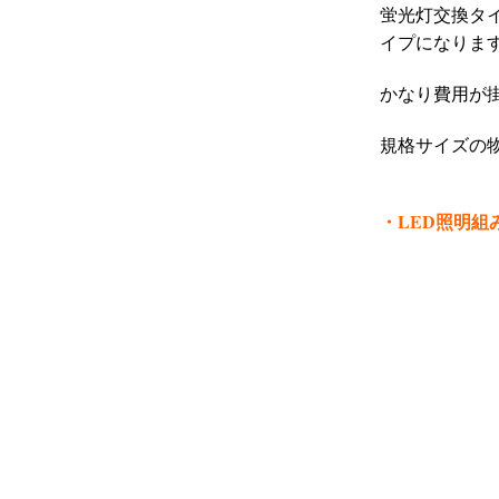
蛍光灯交換タ
イプになりま
かなり費用が
規格サイズの
・LED
照明組