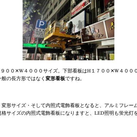
H９００✕W４０００サイズ。下部看板はH１７００✕W４００
変形看板
一般の長方形ではなく
ですね。
・変形サイズ・そして内照式電飾看板となると、アルミフレー
規格サイズの内照式電飾看板になりますと、LED照明も蛍光灯