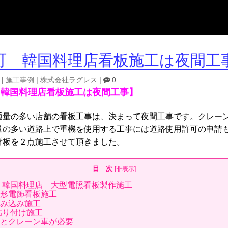
町 韓国料理店看板施工は夜間工
|
施工事例
|
株式会社ラグレス
|
0
 韓国料理店看板施工は夜間工事】
通量の多い店舗の看板工事は、決まって夜間工事です。クレー
量の多い道路上で重機を使用する工事には道路使用許可の申請
照看板を２点施工させて頂きました。
目 次
[
非表示
]
 韓国料理店 大型電照看板製作施工
形電飾看板施工
組み込み施工
貼り付け施工
とクレーン車が必要