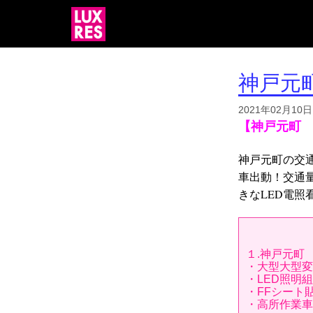
神戸元
2021年02月10日
【神戸元町
神戸元町の交
車出動！交通
きなLED電
１.神戸元町
・大型大型変
・LED照明
・FFシート
・高所作業車