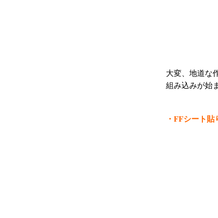
大変、地道な
組み込みが始
・FF
シート貼