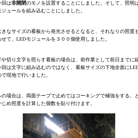
非開閉
今回は
のモノを設置することにしました。そして、照明
Dモジュールを組み込むことにしました。
大きなサイズの看板から発光させるとなると、それなりの照度
わせて、LEDモジュールを３００個使用しました。
字や切り文字を照らす看板の場合は、前作業として前日までに
今回は文字に組み込むのではなく、看板サイズの下地全面にLE
ので現地で行いました。
ールの場合は、両面テープで止めてはコーキングで補強をする。
かじめ照度を計算した個数を貼り付けます。