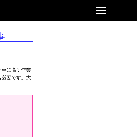
N
a
v
i
g
事
a
t
i
o
n
ン車に高所作業
も必要です。大