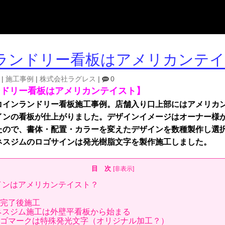
ランドリー看板はアメリカンテ
|
施工事例
|
株式会社ラグレス
|
0
ンドリー看板はアメリカンテイスト】
コインランドリー看板施工事例。店舗入り口上部にはアメリカ
インの看板が仕上がりました。デザインイメージはオーナー様
たので、書体・配置・カラーを変えたデザインを数種製作し選
ネスジムのロゴサインは発光樹脂文字を製作施工しました。
目 次
[
非表示
]
インはアメリカンテイスト？
完了後施工
ネスジム施工は外壁平看板から始まる
ゴマークは特殊発光文字（オリジナル加工？）