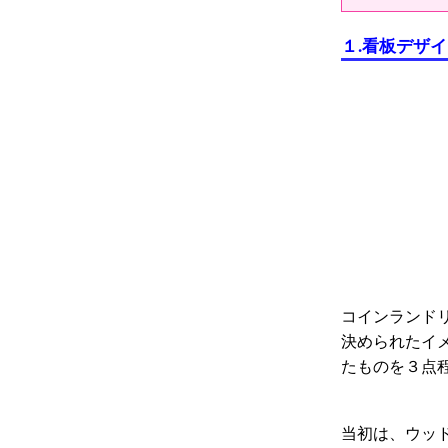
１.
看板デザイ
コインランド
決められたイ
たものを３点
当初は、ウッ