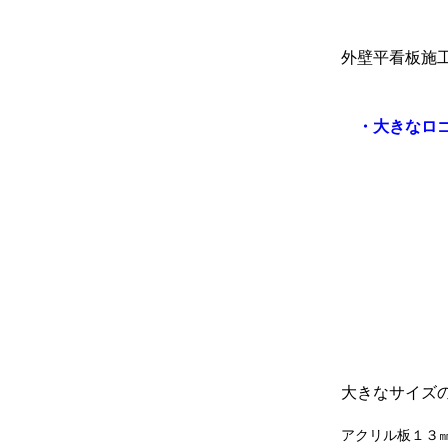
外壁平看板施
・大きなロゴ
大きなサイズ
アクリル板１３