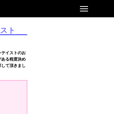
N
a
v
i
g
イスト
a
t
i
o
n
ンテイストのお
がある程度決め
択して頂きまし