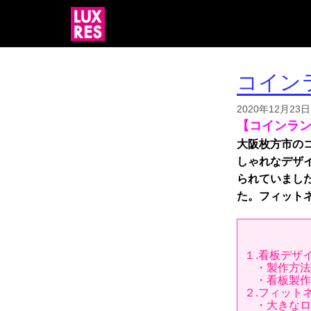
コイン
2020年12月23日
【コインラ
大阪枚方市の
しゃれなデザ
られていまし
た。フィット
１.看板デザ
・製作方法
・看板製作
２.フィット
・大きなロ