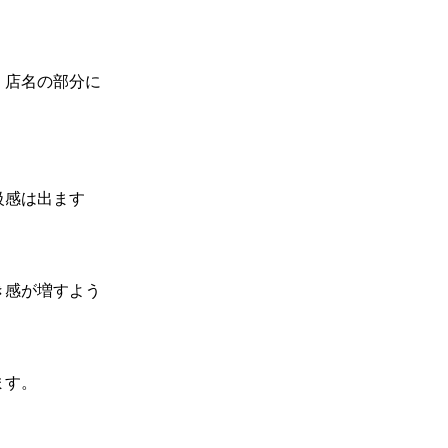
、店名の部分に
級感は出ます
き感が増すよう
ます。