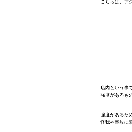
こちらは、ア
店内という事
強度があるも
強度があるた
怪我や事故に