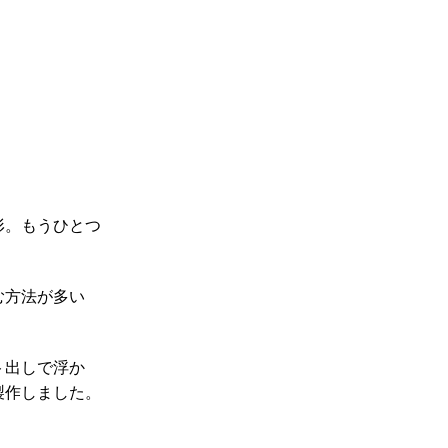
形。もうひとつ
む方法が多い
ト出しで浮か
製作しました。