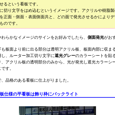
せるという看板です。
に切り文字をはめ込むというイメージです。アクリルや樹脂製
を正面・側面・表面側面共と、どの面で発光させるかによりデ
ものです。
側面発光
やわらかなイメージのサインをお好みでしたら、
がお
字も板面より前に出る部分は透明アクリル板、板面内部に収ま
遮光グレー
用し、ルーター加工切り文字に
のカラーシートを貼
り、アクリル板の透明部分のみから、光が発光し遮光カラーシ
じです。
で、品格のある看板に仕上がりました。
板仕様の平看板は飾り枠にバックライト