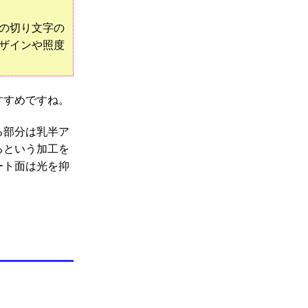
の切り文字の
ザインや照度
すすめですね。
る部分は乳半ア
るという加工を
ート面は光を抑