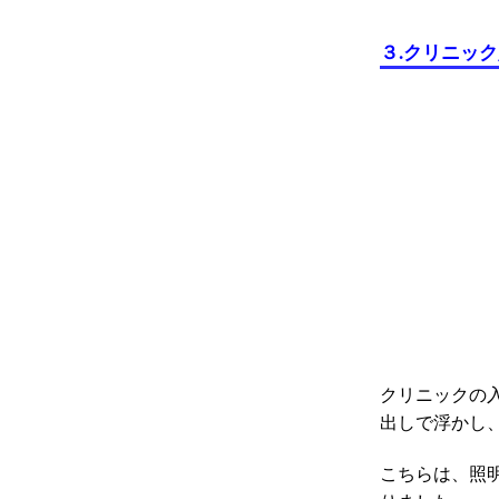
３
.
クリニック
クリニックの
出しで浮かし
こちらは、照