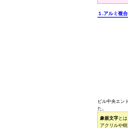
１
.
アルミ複合
ビル中央エン
た。
象嵌文字
とは
アクリルや樹