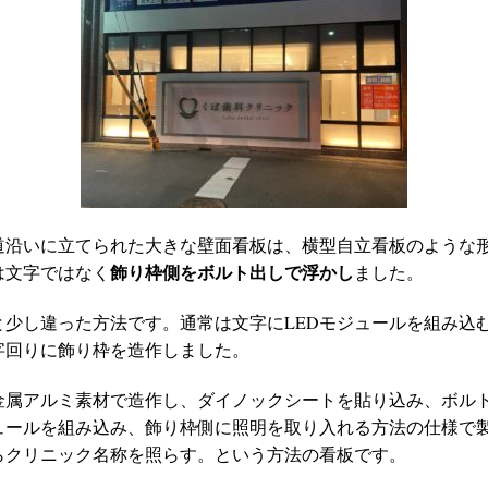
道沿いに立てられた大きな壁面看板は、横型自立看板のような
飾り枠側をボルト出しで浮かし
は文字ではなく
ました。
と少し違った方法です。通常は文字にLEDモジュールを組み込
字回りに飾り枠を造作しました。
金属アルミ素材で造作し、ダイノックシートを貼り込み、ボル
ジュールを組み込み、飾り枠側に照明を取り入れる方法の仕様で
らクリニック名称を照らす。という方法の看板です。