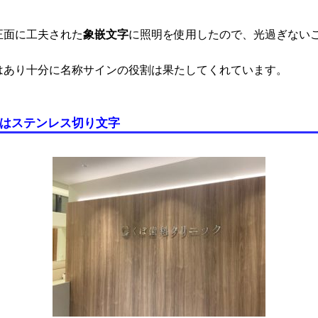
象嵌文字
正面に工夫された
に照明を使用したので、光過ぎない
。
はあり十分に名称サインの役割は果たしてくれています。
はステンレス切り文字