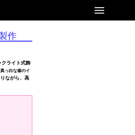
N
a
v
i
g
製作
a
t
i
o
n
ックライト式飾
で真っ白な歯のイ
ありながら、高