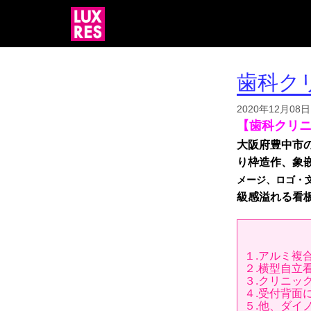
歯科ク
2020年12月08日
【歯科クリ
大阪府豊中市
り枠造作、象
メージ、ロゴ・
級感溢れる看
１.アルミ複
２.横型自立
３.クリニッ
４.受付背面
５.他、ダイ