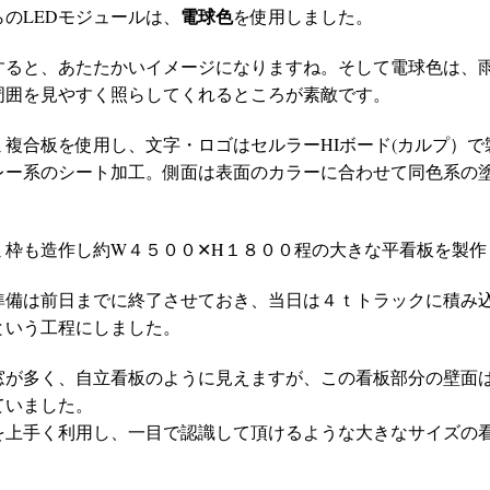
電球色
のLEDモジュールは、
を使用しました。
すると、あたたかいイメージになりますね。そして電球色は、
周囲を見やすく照らしてくれるところが素敵です。
ミ複合板を使用し、文字・ロゴはセルラーHIボード(カルプ）で
レー系のシート加工。側面は表面のカラーに合わせて同色系の
ミ枠も造作し約W４５００✕H１８００程の大きな平看板を製作
準備は前日までに終了させておき、当日は４ｔトラックに積み
という工程にしました。
窓が多く、自立看板のように見えますが、この看板部分の壁面
ていました。
を上手く利用し、一目で認識して頂けるような大きなサイズの