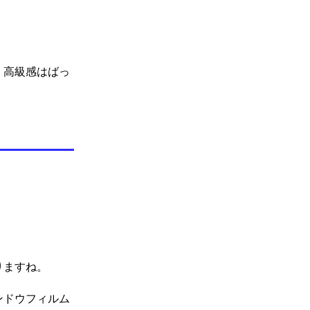
。
、高級感はばっ
。
りますね。
ンドウフィルム