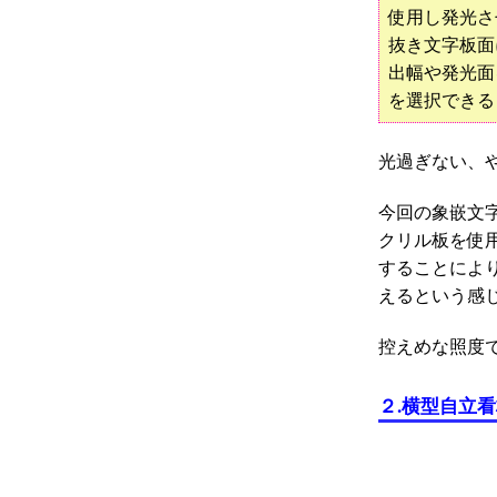
使用し発光さ
抜き文字板面
出幅や発光面
を選択できる
光過ぎない、
今回の象嵌文
クリル板を使
することによ
えるという感
控えめな照度
２
.
横型自立看