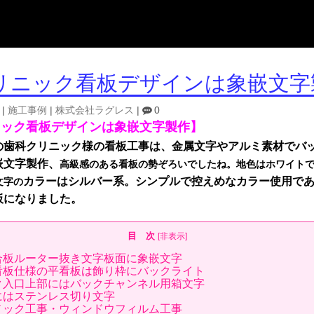
リニック看板デザインは象嵌文字
|
施工事例
|
株式会社ラグレス
|
0
ニック看板デザインは象嵌文字製作】
の歯科クリニック様の看板工事は、金属文字やアルミ素材でバ
嵌文字製作、
高級感のある
看板の勢ぞろいでしたね。地色はホワイト
カラーはシルバー系。シンプルで控えめなカラー使用で
文字の
板になりました。
目 次
[
非表示
]
合板ルーター抜き文字板面に象嵌文字
看板仕様の平看板は飾り枠にバックライト
ク入口上部にはバックチャンネル用箱文字
にはステンレス切り文字
ノック工事・ウィンドウフィルム工事