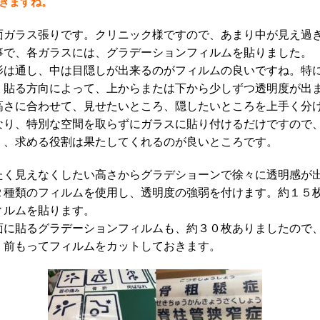
きますね。
面ガラス張りです。クリニック様ですので、あまり中が見え過
事で、各ガラスには、グラデーションフィルムを貼りました。
影は通し、中は目隠しが出来るのがフィルムの良いですね。特
、貼る方向によって、上からまたは下から少しずつ透明度が出
高さに合わせて、見せたいところ、隠したいところを上手く分
なり、特別な空間を取らずにガラスに貼り付けるだけですので
く、求める役割は果たしてくれるのが良いところです。
たく見えなくしたい高さからグラデショーンで徐々に透明感が
２種類のフィルムを使用し、透明度の強弱を付けます。約１５
ィルムを貼ります。
面に貼るグラデーションフィルムも、約３０枚ありましたので
、前もってフィルムをカットしておきます。