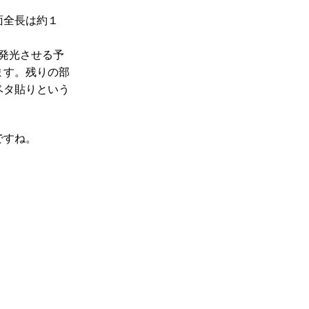
面全長は約１
発光させる予
ます。残りの部
ベタ貼りという
ですね。