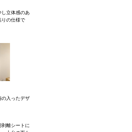
少し立体感のあ
貼りの仕様で
柄の入ったデザ
期剥離シートに