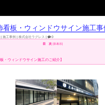
飾看板・ウィンドウサイン施工事
|
施工事例
|
株式会社ラグレス
|
0
目 次
[
非表示
]
板・ウィンドウサイン施工のご紹介】