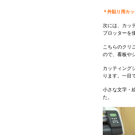
＊外貼り用カッ
次には、カッ
プロッターを
こちらのクリ
ので、看板や
カッティング
ります。一目
小さな文字・
た。
動
画
プ
レ
ー
ヤ