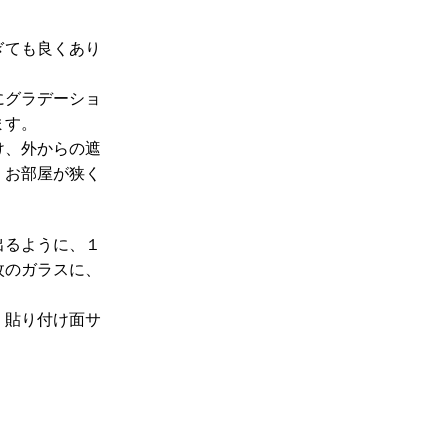
ぎても良くあり
にグラデーショ
ます。
け、外からの遮
、お部屋が狭く
出るように、１
枚のガラスに、
、貼り付け面サ