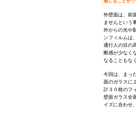
感じることがで
外壁面は、前
ませんという
外からの光や
ンフィルムは
通行人の目の
断感が少なく
なることもな
今回は、まっ
面のガラスに
計３０枚のフ
壁面ガラス全
イズに合わせ