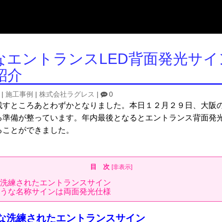
なエントランスLED背面発光サイ
紹介
|
施工事例
|
株式会社ラグレス
|
0
残すところあとわずかとなりました。本日１２月２９日、大阪
る準備が整っています。年内最後となるとエントランス背面発
ることができました。
目 次
[
非表示
]
洗練されたエントランスサイン
うな名称サインは両面発光仕様
な洗練されたエントランスサイン