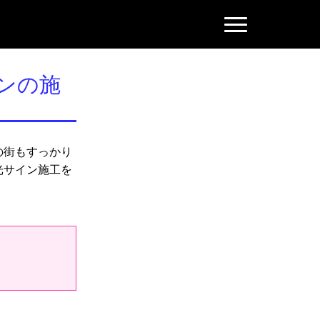
N
a
v
i
g
ンの施
a
t
i
o
n
の街もすっかり
光サイン施工を