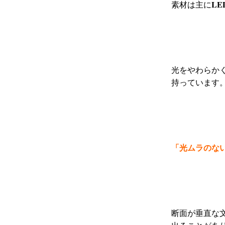
L
素材は主に
光をやわらか
持っています
「光ムラのな
断面が垂直な