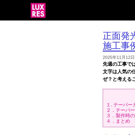
正面発
施工事
2025年11月12日
先週の工事で
文字は人気の
ぜ？と考える
１. テーパ
２．テーパー
３．製作時の
４．まとめ