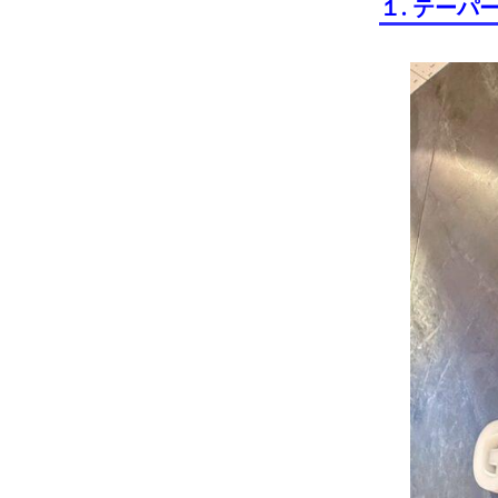
１. テー