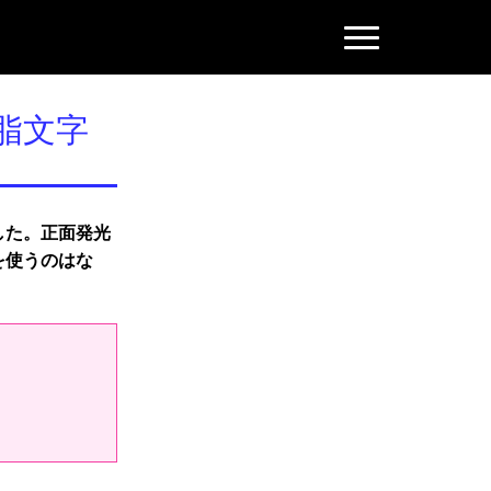
N
a
v
i
g
脂文字
a
t
i
o
n
した。正面発光
を使うのはな