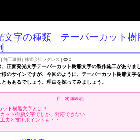
光文字の種類 テーパーカット樹
例
|
施工事例
|
株式会社ラグレス
|
0
は、正面発光文字テーパーカット樹脂文字の製作施工がありま
仕様のサインですが、今回のように、テーパーカット樹脂文字
こともあるでしょう。理由を探ってみましょう。
目 次
[
非表示
]
ーカット樹脂文字とは？
カット樹脂文字でしか、対応できない
工夫と技術ポイントも・・