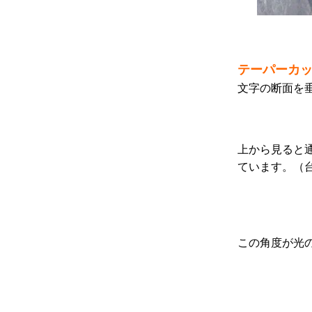
テーパーカ
文字の断面を
上から見ると
ています。（
この角度が光