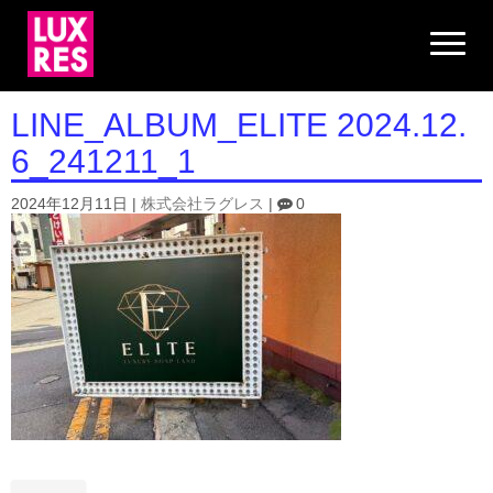
N
a
v
i
g
LINE_ALBUM_ELITE 2024.12.
a
t
6_241211_1
i
o
n
2024年12月11日
|
株式会社ラグレス
|
0