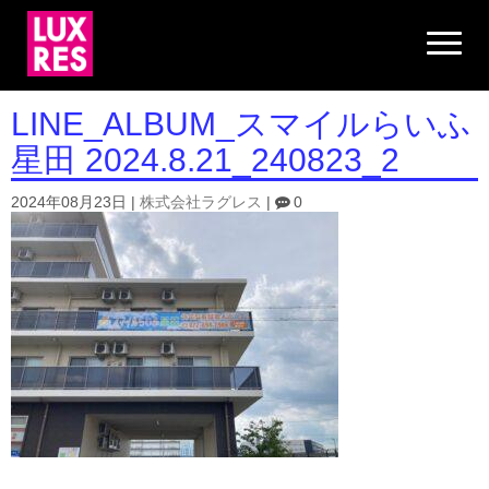
N
a
v
i
g
LINE_ALBUM_スマイルらいふ
a
t
星田 2024.8.21_240823_2
i
o
n
2024年08月23日
|
株式会社ラグレス
|
0