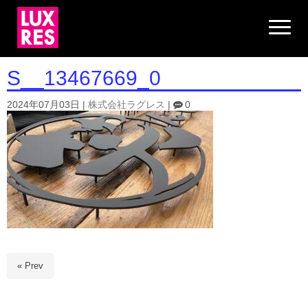
N
a
v
i
g
S__13467669_0
a
t
i
2024年07月03日
|
株式会社ラグレス
|
0
o
n
« Prev