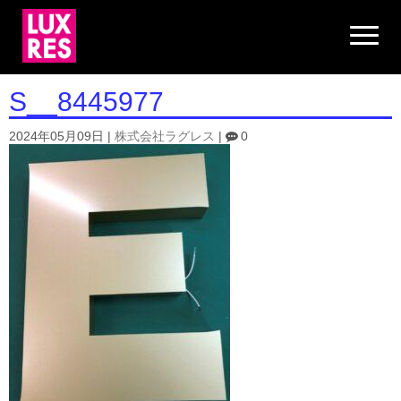
N
a
v
i
g
S__8445977
a
t
i
2024年05月09日
|
株式会社ラグレス
|
0
o
n