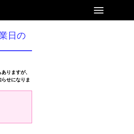
N
a
v
i
g
業日の
a
t
i
o
n
もありますが、
知らせになりま