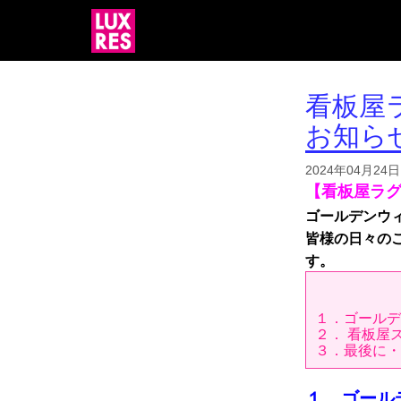
看板屋
お知ら
2024年04月24日
【看板屋ラ
ゴールデンウ
皆様の日々の
す。
１．ゴールデ
２． 看板屋
３．最後に・
１．ゴール