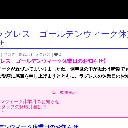
ラグレス ゴールデンウィーク休
せ
|
ブログ
|
株式会社ラグレス
|
0
グレス ゴールデンウィーク休業日のお知らせ】
ィークが近づいてまいりましたね。例年世の中が賑わう時期で
ご愛顧に感謝を申し上げますとともに、ラグレスの休業日のお
目 次
[
非表示
]
ンウィーク休業日のお知らせ
スタッフの休暇計画は？
・
デンウィーク休業日のお知らせ