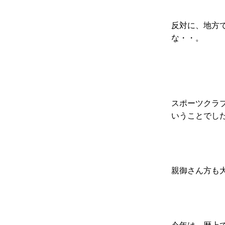
反対に、地方
な・・。
スポーツクラ
いうことでし
親御さん方も
今年は、暦上