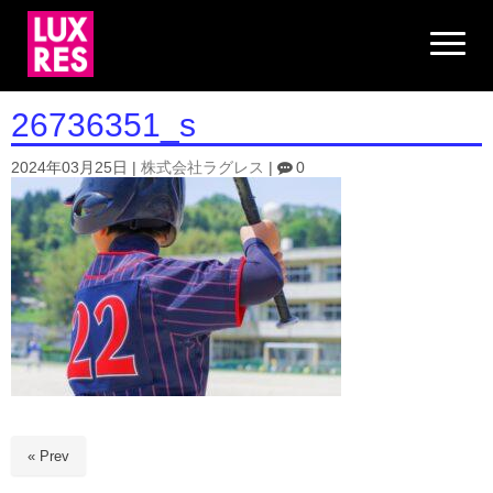
N
a
v
i
g
26736351_s
a
t
i
2024年03月25日
|
株式会社ラグレス
|
0
o
n
« Prev