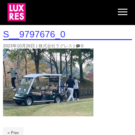
N
a
v
i
g
S__9797676_0
a
t
i
2023年10月26日
|
株式会社ラグレス
|
0
o
n
« Prev