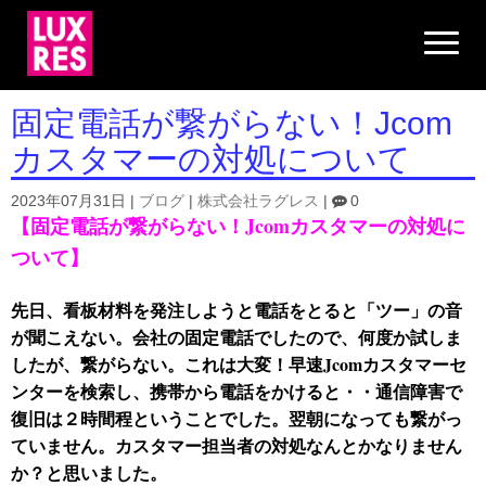
N
a
v
i
g
固定電話が繋がらない！Jcom
a
t
カスタマーの対処について
i
o
n
2023年07月31日
|
ブログ
|
株式会社ラグレス
|
0
【固定電話が繋がらない！Jcomカスタマーの対処に
ついて】
先日、看板材料を発注しようと電話をとると「ツー」の音
が聞こえない。会社の固定電話でしたので、何度か試しま
したが、繋がらない。これは大変！早速Jcomカスタマーセ
ンターを検索し、携帯から電話をかけると・・通信障害で
復旧は２時間程ということでした。翌朝になっても繋がっ
ていません。カスタマー担当者の対処なんとかなりません
か？と思いました。