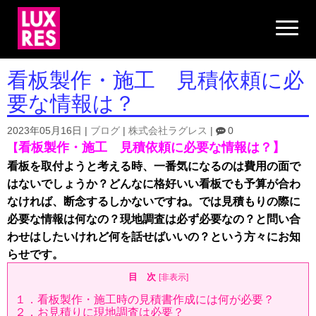
N
a
v
i
g
看板製作・施工 見積依頼に必
a
t
要な情報は？
i
o
n
2023年05月16日
|
ブログ
|
株式会社ラグレス
|
0
看板製作・施工 見積依頼に必要な情報は？】
【
看板を取付ようと考える時、一番気になるのは費用の面で
はないでしょうか？どんなに格好いい看板でも予算が合わ
なければ、断念するしかないですね。では見積もりの際に
必要な情報は何なの？現地調査は必ず必要なの？と問い合
わせはしたいけれど何を話せばいいの？という方々にお知
らせです。
目 次
[
非表示
]
１．看板製作・施工時の見積書作成には何が必要？
２．お見積りに現地調査は必要？