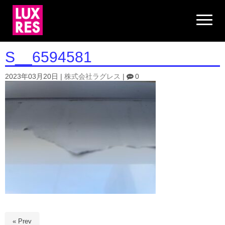
N
a
v
i
g
S__6594581
a
t
i
2023年03月20日
|
株式会社ラグレス
|
0
o
n
« Prev