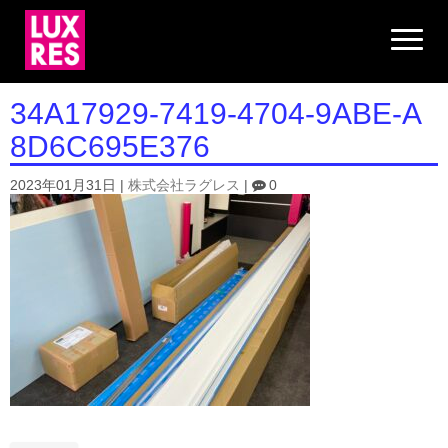
N
a
v
i
g
34A17929-7419-4704-9ABE-A
a
t
8D6C695E376
i
o
n
2023年01月31日
|
株式会社ラグレス
|
0