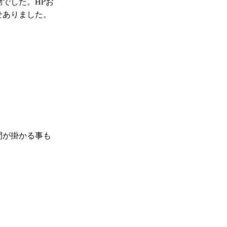
でした。HPお
せありました。
間が掛かる事も
。