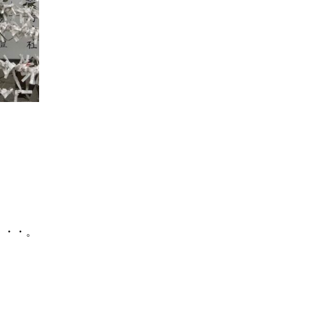
。
・・・。