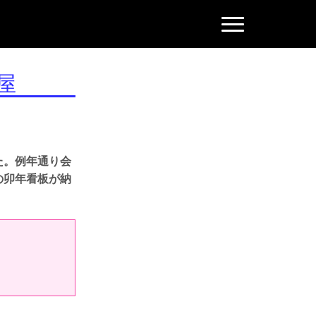
N
a
v
i
g
屋
a
t
i
o
n
た。例年通り会
の卯年看板が納