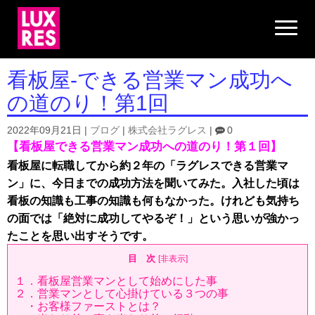
N
a
v
i
g
看板屋-できる営業マン成功へ
a
t
の道のり！第1回
i
o
n
2022年09月21日
|
ブログ
|
株式会社ラグレス
|
0
【看板屋できる営業マン成功への道のり！第１回】
看板屋に転職してから約２年の「ラグレスできる営業マ
ン」に、今日までの成功方法を聞いてみた。入社した頃は
看板の知識も工事の知識も何もなかった。けれども気持ち
の面では「絶対に成功してやるぞ！」という思いが強かっ
たことを思い出すそうです。
目 次
[
非表示
]
１．看板屋営業マンとして始めにした事
２．営業マンとして心掛けている３つの事
・お客様ファーストとは？