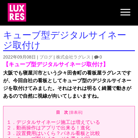
N
a
v
i
g
キューブ型デジタルサイネー
a
t
ジ取付け
i
o
n
2022年09月08日
|
ブログ
|
株式会社ラグレス
|
0
【キューブ型デジタルサイネージ取付け】
大阪でも寝屋川市という少々田舎町の看板屋ラグレスです
が、今回自社の看板としてキューブ型のデジタルサイネー
ジを取付けてみました。それはそれは明るく綺麗で動きが
あるので自然に視線が向いてしまいますね。
目 次
[
非表示
]
１．デジタルサイネージ施工は増えている
２．動画操作はアプリで出来る！進化
３．設置費用はいくら？パネル看板と比較