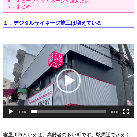
４．キューブ型サイネージを選んだ訳
５．まとめ
１．デジタルサイネージ施工は増えている
動
画
プ
レ
ー
ヤ
ー
00:00
00:40
寝屋川市といえば、高齢者の多い町です。駅周辺でさえも