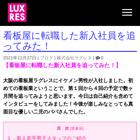
N
a
v
i
g
看板屋に転職した新入社員を追
a
t
ってみた！
i
o
n
2021年12月27日
|
ブログ
|
株式会社ラグレス
|
0
【看板屋に転職した新入社員を追ってみた！】
大阪の看板屋ラグレスにイケメン男性
が入社しました。初
めての看板業ということで、第１回から４回の予定で数ヶ
月間を追ってみようと思います。今日は自己紹介も含めて
インタビューをしてみました！今後が楽しみなとっても真
面目な優しい二児のパパさんでした。
目 次
[
非表示
]
１．新人若手男子スタッフのご紹介