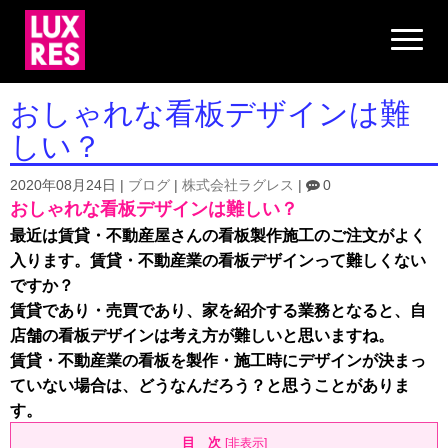
N
a
v
i
g
おしゃれな看板デザインは難
a
t
しい？
i
o
n
2020年08月24日
|
ブログ
|
株式会社ラグレス
|
0
おしゃれな看板デザインは難しい？
最近は賃貸・不動産屋さんの看板製作施工のご注文がよく
入ります。
賃貸・不動産業の看板デザインって難しくない
ですか？
賃貸であり・売買であり、家を紹介する業務となると、自
店舗の看板デザインは考え方が難しいと思いますね。
賃貸・不動産業の看板を製作・施工時にデザインが決まっ
ていない場合は、どうなんだろう？と思うことがありま
す。
目 次
[
非表示
]