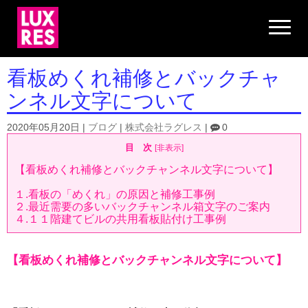
N
a
v
i
g
看板めくれ補修とバックチャ
a
t
ンネル文字について
i
o
n
2020年05月20日
|
ブログ
|
株式会社ラグレス
|
0
目 次
[
非表示
]
【看板めくれ補修とバックチャンネル文字について】
１.看板の「めくれ」の原因と補修工事例
２.最近需要の多いバックチャンネル箱文字のご案内
４.１１階建てビルの共用看板貼付け工事例
【看板めくれ補修とバックチャンネル文字について】