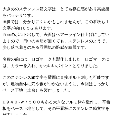
大きめのステンレス箱文字は、とても存在感があり高級感
もバッチリです。
画像では、分かりにくいかもしれませんが、この看板も１
文字が約H６５㎝あります。
５㎝のボルト出しで、表面はヘアーライン仕上げにしてい
ますので、日中の照明が無くても、ステンレスのようで、
少し落ち着きのある雰囲気の艶感が綺麗です。
名称の前には、ロゴマークも製作しました。
ロゴマークに
は、カラーを入れ、かわいいポイントとなりました。
このステンレス箱文字も壁面に直接ボルト刺しも可能です
が、建物自体に穴や傷がつかないように、今回はしっかり
ベース下地（土台）も製作しました。
H９４０×W７５００もある大きなアルミ枠を造作し、平看
板をベース下地として、その平看板にステンレス箱文字を
施工しました。