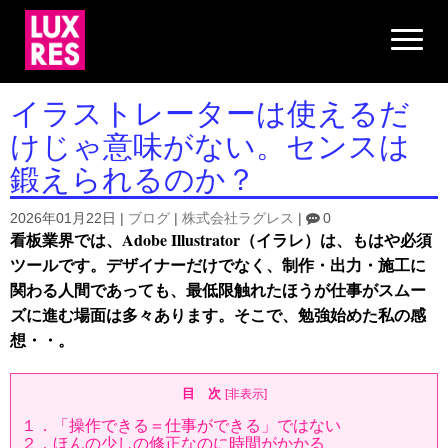
N
a
v
i
g
イラストレーターは使えるだ
a
t
けじゃ意味がない。センスは
i
o
鍛えられるのか？
n
2026年01月22日
|
ブログ
|
株式会社ラグレス
|
0
看板業界では、Adobe Illustrator（イラレ）は、もはや必須
ツールです。デザイナーだけでなく、制作・出力・施工に
関わる人間であっても、最低限触れたほうが仕事がスムー
ズに進む場面は多々あります。そこで、勉強始めた私の感
想・・。
目 次
[
非表示
]
１．「操作できる＝仕事ができる」ではない
２．ほんの少しの修正なのに時間がかかる