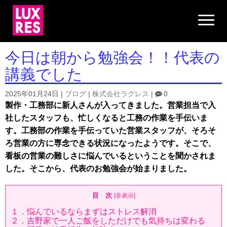
N
a
v
i
g
今日は朝から勉強会！！代表の
a
t
講義でした
i
o
n
2025年01月24日
|
ブログ
|
株式会社ラグレス
|
0
製作・工務部に新人さんが入ってきました。営業担当で入
社したスタッフも、忙しくなると工務の作業を手伝いま
す。工務部の作業を手伝っていた営業スタッフが、そろそ
ろ営業の方に専念できる状況になったようです。そこで、
看板の営業の難しさに悩んでいるということを聞かされま
した。そこから、代表のお勉強会が始まりました。
目 次
[
非表示
]
１．悩んでいるならまずはストレス解消
２．吉野家で一人ご飯をしただけでも気持ちは変わる