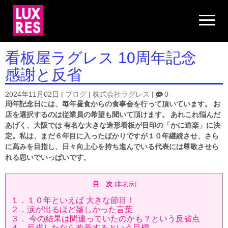
N
a
v
i
g
看板屋ラグレス 10周年記念
a
t
感謝と反省
i
o
n
2024年11月02日
|
ブログ
|
株式会社ラグレス
|
0
周年記念日には、毎年昼食からの食事会を行って頂いています。 お
店を選択するのは従業員の希望も聞いて頂けます。 あれこれ悩んだ
あげく、大阪では 有名な大きな造形看板が目印の「かに道楽」に決
定。私は、まだ６年目に入ったばかりですが１０年継続させ、さら
に高みを目指し、日々向上心を持ち進んでいる代表には尊敬させら
れる思いでいっぱいです。
目 次
[
非表示
]
１．１０年といえば 大きな節目！
２．涙が出るほど嬉しかった言葉
３． 今の結果は間違っていたのかも？という反省点
４．反省したなら改善するという目標