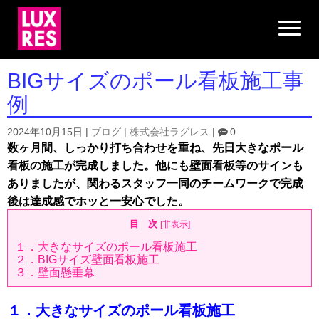
N
a
v
i
g
BIGサイズのポール看板施工事
a
t
例
i
o
n
2024年10月15日
|
ブログ
|
株式会社ラグレス
|
0
数ヶ月間、しっかり打ち合わせを重ね、先日大きなポール
看板の施工が完成しました。他にも壁面看板等のサインも
ありましたが、関わるスタッフ一同のチームワークで完成
後は達成感でホッと一安心でした。
目 次
[
非表示
]
１．大きなサイズのポール看板施工
２．BIGサイズ壁面看板施工
３．壁面懸垂幕
１．大きなサイズのポール看板施工