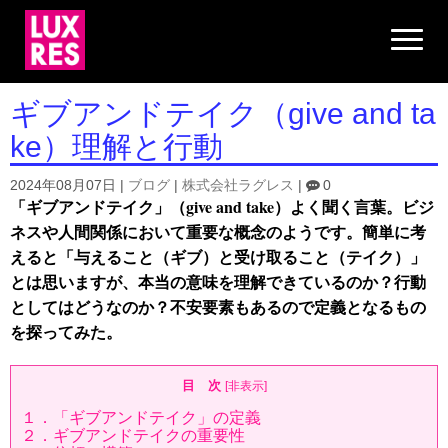
N
a
v
i
g
ギブアンドテイク（give and ta
a
t
ke）理解と行動
i
o
n
2024年08月07日
|
ブログ
|
株式会社ラグレス
|
0
「ギブアンドテイク」（give and take）よく聞く言葉。ビジ
ネスや人間関係において重要な概念のようです。簡単に考
えると「与えること（ギブ）と受け取ること（テイク）」
とは思いますが、本当の意味を理解できているのか？行動
としてはどうなのか？不安要素もあるので定義となるもの
を探ってみた。
目 次
[
非表示
]
１．「ギブアンドテイク」の定義
２．ギブアンドテイクの重要性