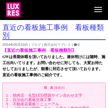
N
a
v
i
g
直近の看板施工事例 看板種類
a
t
別
i
o
n
2024年05月10日
|
ブログ
|
株式会社ラグレス
|
0
【直近の看板施工事例 看板種類別】
GWは長期休暇を頂いておりました。連休明けには随時、施
工出向いてります。お問い合わせに対しても、大変お待た
せしておりましたが、順番に対応させて頂いております。
直近の看板施工事例のご紹介です。
目 次
[
非表示
]
１．焼肉店 丸型LED壁面サイン合わせ文字
２．自治会の看板交換工事
３．不動産店看板リニューアル