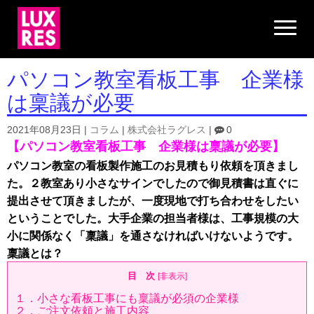
N
a
v
i
g
パソコン教室看板工事 企業様
a
t
は稟議が必要
i
o
n
2021年08月23日
|
コラム
|
株式会社ラグレス
|
0
【パソコン教室看板工事 企業様は稟議が必要】
パソコン教室の看板製作施工のお見積もり依頼を頂きまし
た。２教室あり小さなサインでしたので御見積書は直ぐに
提出させて頂きましたが、一度現地で打ち合わせをしたい
ということでした。大手企業の担当者様は、工事規模の大
小に関係なく「稟議」を通さなければいけないようです。
稟議とは？
目 次
[
非表示
]
１．小さな看板工事にも稟議が必須の企業様
２．ご注文依頼と施工内容