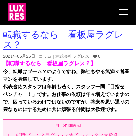
N
a
v
i
g
転職するなら 看板屋ラグレ
a
t
ス？
i
o
n
2021年05月26日
|
コラム
|
株式会社ラグレス
|
0
【転職するなら 看板屋ラグレス？】
今、転職はブーム？のようですね。弊社もやる気満々営業
マンを募集しています。
代表含めスタッフは年齢も若く、スタッフ一同「目指せ
ベンチャー！」です。お仕事の依頼は年々増えていますの
で、困っているわけではないのですが、将来を思い通りの
豊なものにするために共に頑張る仲間は大歓迎です。
目 次
[
非表示
]
１．転職ブーム？ラグレスでも若いスッタフ大歓迎