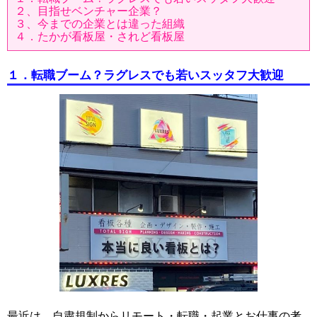
２、目指せベンチャー企業？
３、今までの企業とは違った組織
４．たかが看板屋・されど看板屋
１．転職ブーム？ラグレスでも若いスッタフ大歓迎
最近は、自粛規制からリモート・転職・起業とお仕事の考